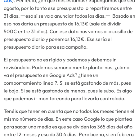
Ads
). Perfecto, ¿en qué mes estamos? Supongamos que sea
agosto, por lo tanto ese presupuesto lo repartiremos entre
31 días,
一eso sí se va a anunciar todos los días,一
Basado en
eso nos daría un presupuesto de 16,13€ (sale de dividir
500€ entre 31 días). Con ese dato nos vamos a la casilla de
presupuesto diario y ponemos 16,13€. Ese sería el
presupuesto diario para esa campaña.
El presupuesto no es rígido y podemos y debemos ir
revisándolo. Podemos semanalmente plantarnos,
¿cómo
va el presupuesto en Google Ads? ¿tiene un
comportamiento lineal?
. Si se está gastando de más, pues
le bajo. Si se está gastando de menos, pues le subo. Es algo
que podemos ir monitoreando para llevarlo controlado.
Tenéis que tener en cuenta que no todos los meses tienen el
mismo número de días. En este caso Google lo que plantea
para sacar una media es que se dividen los 365 días del año
entre 12 meses y eso da 30,4 días. Pero bueno, si en febrero