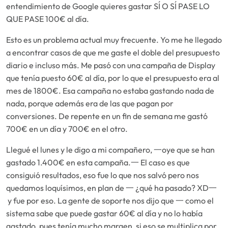
entendimiento de Google quieres gastar SÍ O SÍ PASE LO
QUE PASE 100€ al día.
Esto es un problema actual muy frecuente. Yo me he llegado
a encontrar casos de que me gaste el doble del presupuesto
diario e incluso más. Me pasó con una campaña de Display
que tenía puesto 60€ al día, por lo que el presupuesto era al
mes de 1800€. Esa campaña no estaba gastando nada de
nada, porque además era de las que pagan por
conversiones. De repente en un fin de semana me gastó
700€ en un día y 700€ en el otro.
Llegué el lunes y le digo a mi compañero,
一oye que se han
gastado 1.400€ en esta campaña.一
El caso es que
consiguió resultados, eso fue lo que nos salvó pero nos
quedamos loquísimos, en plan de
一 ¿qué ha pasado? XD一
y fue por eso. La gente de soporte nos dijo que
一 como el
sistema sabe que puede gastar 60€ al día y no lo había
gastado, pues tenía mucho margen, si eso se multiplica por