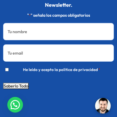
Newsletter.
"
" señala los campos obligatorios
*
Nombre
*
Email
*
*
He leído y acepto la
política de privacidad
*
Saberlo Todo