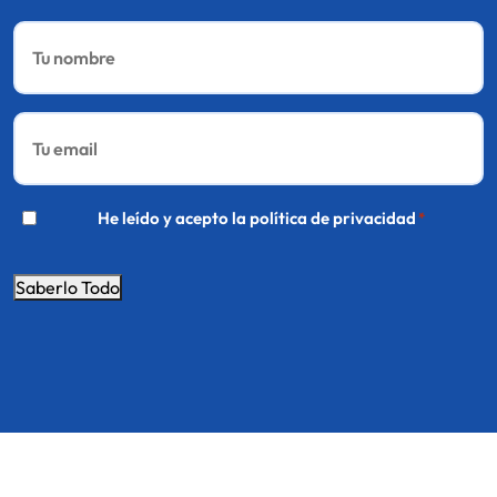
Nombre
*
Email
*
*
He leído y acepto la
política de privacidad
*
Saberlo Todo