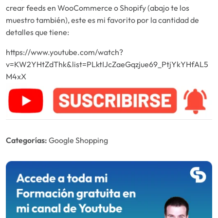
crear feeds en WooCommerce o Shopify (abajo te los
muestro también), este es mi favorito por la cantidad de
detalles que tiene:
https://www.youtube.com/watch?
v=KW2YHtZdThk&list=PLktIJcZaeGqzjue69_PtjYkYHfAL5
M4xX
Categorías:
Google Shopping