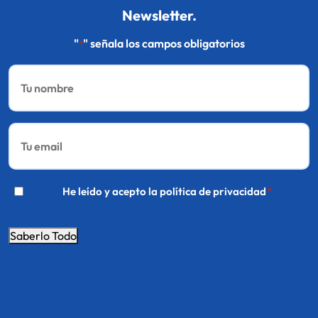
Newsletter.
"
" señala los campos obligatorios
*
Nombre
*
Email
*
*
He leído y acepto la
política de privacidad
*
Saberlo Todo