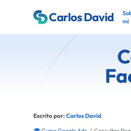
So
mí
C
Fa
Escrito por:
Carlos David
🎓 Curso Google Ads
Consultar Pag