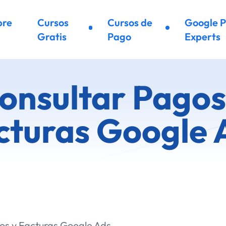
bre
Cursos
Cursos de
Google P
Gratis
Pago
Experts
onsultar Pagos
cturas Google 
os y Facturas Google Ads