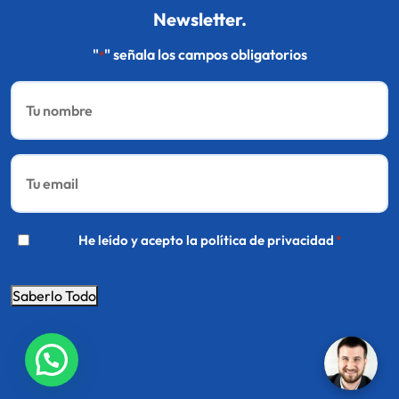
Newsletter.
"
" señala los campos obligatorios
*
Nombre
*
Email
*
*
He leído y acepto la
política de privacidad
*
Saberlo Todo